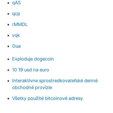
qAS
qcp
rMMDL
vqk
Oua
Exploduje dogecoin
10 19 usd na euro
Interaktívne sprostredkovateľské denné
obchodné provízie
Všetky použité bitcoinové adresy