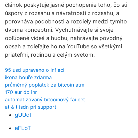
článok poskytuje jasné pochopenie toho, čo sú
úspory z rozsahu a návratnosti z rozsahu, a
porovnáva podobnosti a rozdiely medzi týmito
dvoma konceptmi. Vychutnávajte si svoje
obľúbené videá a hudbu, nahrávajte pôvodný
obsah a zdieľajte ho na YouTube so všetkými
priateľmi, rodinou a celým svetom.
95 usd upraveno o inflaci
ikona bouře zdarma
průměrný poplatek za bitcoin atm
170 eur do inr
automatizovaný bitcoinový faucet
at & t isdn pri support
gUUdI
eFLbT