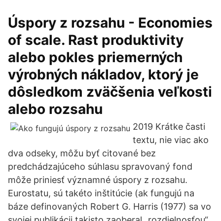
Úspory z rozsahu - Economies
of scale. Rast produktivity
alebo pokles priemerných
výrobných nákladov, ktorý je
dôsledkom zväčšenia veľkosti
alebo rozsahu
2019 Krátke časti
textu, nie viac ako
dva odseky, môžu byť citované bez
predchádzajúceho súhlasu spravovaný fond
môže priniesť významné úspory z rozsahu.
Eurostatu, sú takéto inštitúcie (ak fungujú na
báze definovaných Robert G. Harris (1977) sa vo
svojej publikácii takisto zaoberal „rozdielnosťou“