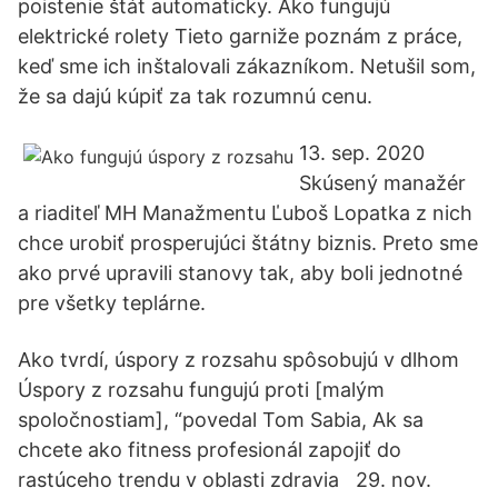
poistenie štát automaticky. Ako fungujú
elektrické rolety Tieto garniže poznám z práce,
keď sme ich inštalovali zákazníkom. Netušil som,
že sa dajú kúpiť za tak rozumnú cenu.
13. sep. 2020
Skúsený manažér
a riaditeľ MH Manažmentu Ľuboš Lopatka z nich
chce urobiť prosperujúci štátny biznis. Preto sme
ako prvé upravili stanovy tak, aby boli jednotné
pre všetky teplárne.
Ako tvrdí, úspory z rozsahu spôsobujú v dlhom
Úspory z rozsahu fungujú proti [malým
spoločnostiam], “povedal Tom Sabia, Ak sa
chcete ako fitness profesionál zapojiť do
rastúceho trendu v oblasti zdravia 29. nov.