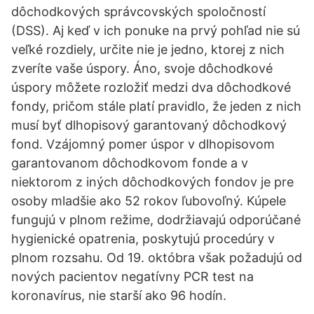
dôchodkových správcovských spoločností
(DSS). Aj keď v ich ponuke na prvý pohľad nie sú
veľké rozdiely, určite nie je jedno, ktorej z nich
zveríte vaše úspory. Áno, svoje dôchodkové
úspory môžete rozložiť medzi dva dôchodkové
fondy, pričom stále platí pravidlo, že jeden z nich
musí byť dlhopisový garantovaný dôchodkový
fond. Vzájomný pomer úspor v dlhopisovom
garantovanom dôchodkovom fonde a v
niektorom z iných dôchodkových fondov je pre
osoby mladšie ako 52 rokov ľubovoľný. Kúpele
fungujú v plnom režime, dodržiavajú odporúčané
hygienické opatrenia, poskytujú procedúry v
plnom rozsahu. Od 19. októbra však požadujú od
nových pacientov negatívny PCR test na
koronavírus, nie starší ako 96 hodín.