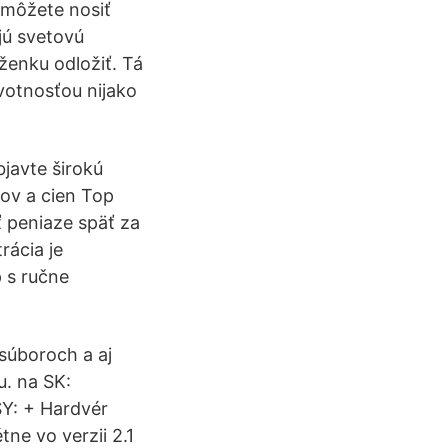
 môžete nosiť
jú svetovú
enku odložiť. Tá
votnosťou nijako
javte širokú
ov a cien Top
 peniaze späť za
rácia je
 s ručne
súboroch a aj
u. na SK:
Y: + Hardvér
ne vo verzii 2.1