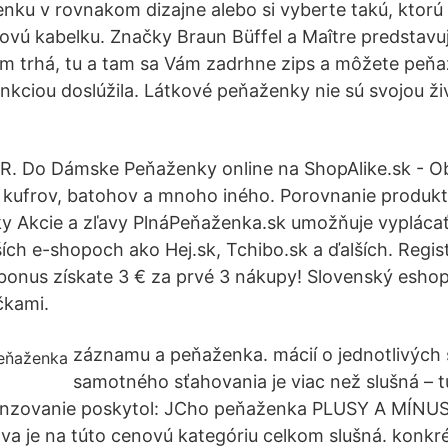
nku v rovnakom dizajne alebo si vyberte takú, ktorú
stovú kabelku. Značky Braun Büffel a Maître predstavu
 trhá, tu a tam sa Vám zadrhne zips a môžete peňaž
nkciou doslúžila. Látkové peňaženky nie sú svojou ži
R. Do Dámske Peňaženky online na ShopAlike.sk - Ob
 kufrov, batohov a mnoho iného. Porovnanie produkt
y Akcie a zľavy PlnáPeňaženka.sk umožňuje vyplácať
ích e-shopoch ako Hej.sk, Tchibo.sk a ďalších. Regist
bonus získate 3 € za prvé 3 nákupy! Slovenský eshop
čkami.
záznamu a peňaženka. mácií o jednotlivých 
samotného sťahovania je viac než slušná – t
zovanie poskytol: JCho peňaženka PLUSY A MÍNUS
a je na túto cenovú kategóriu celkom slušná. konkrét