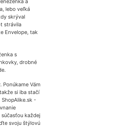
 Peněženka a
a, lebo veľká
ždy skrýval
t strávila
te Envelope, tak
ženka s
nkovky, drobné
de.
ny. Ponúkame Vám
kže si iba stačí
 ShopAlike.sk -
ovnanie
 súčasťou každej
ďte svoju štýlovú