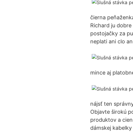
čierna peňaženka
Richard ju dobre 
postojačky za pu
neplati ani clo a
mince aj platob
nájsť ten správn
Objavte širokú p
produktov a cien
dámskej kabelky 