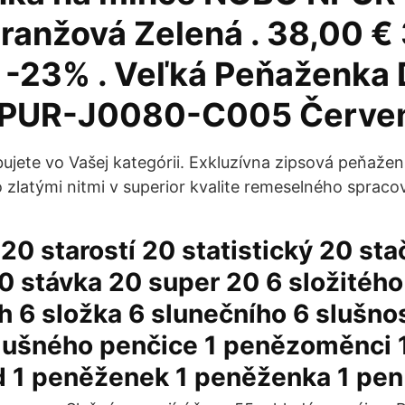
anžová Zelená . 38,00 € 
 -23% . Veľká Peňaženka
PUR-J0080-C005 Červen
bujete vo Vašej kategórii. Exkluzívna zipsová peňaže
 zlatými nitmi v superior kvalite remeselného spraco
 20 starostí 20 statistický 20 sta
0 stávka 20 super 20 6 složitého
ch 6 složka 6 slunečního 6 slušnos
slušného penčice 1 penězoměnci 
 1 peněženek 1 peněženka 1 pen