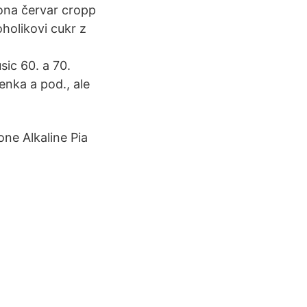
ona červar cropp
holikovi cukr z
ic 60. a 70.
enka a pod., ale
ne Alkaline Pia