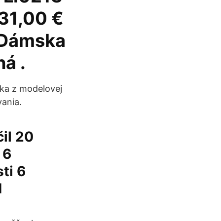
31,00 €
 Dámska
á .
nka z modelovej
vania.
čil 20
 6
ti 6
1