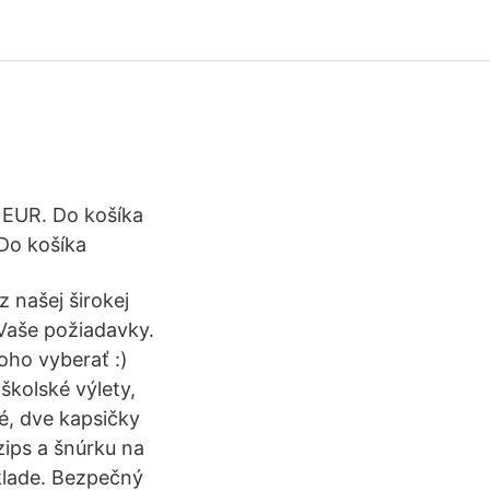
 EUR. Do košíka
Do košíka
 našej širokej
Vaše požiadavky.
oho vyberať :)
školské výlety,
é, dve kapsičky
zips a šnúrku na
klade. Bezpečný