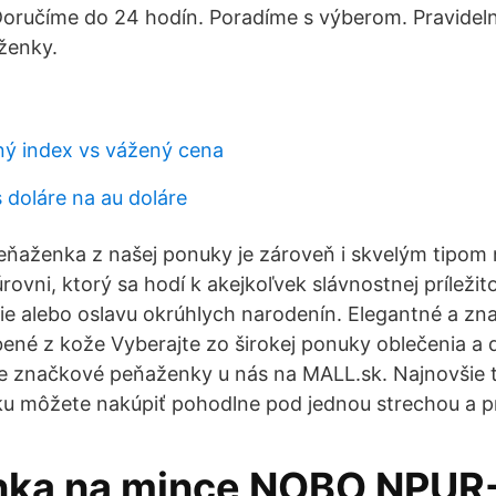
Doručíme do 24 hodín. Poradíme s výberom. Pravideln
ženky.
ý index vs vážený cena
 doláre na au doláre
aženka z našej ponuky je zároveň i skvelým tipom 
rovni, ktorý sa hodí k akejkoľvek slávnostnej príležitos
ie alebo oslavu okrúhlych narodenín. Elegantné a z
né z kože Vyberajte zo širokej ponuky oblečenia a 
e značkové peňaženky u nás na MALL.sk. Najnovšie t
ku môžete nakúpiť pohodlne pod jednou strechou a pr
ka na mince NOBO NPUR