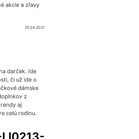
é akcie a zľavy
25.04.2021
na darček. Ide
ti, či už ide o
načkové dámske
doplnkov z
rendy aj
e celú rodinu.
-LI0213-