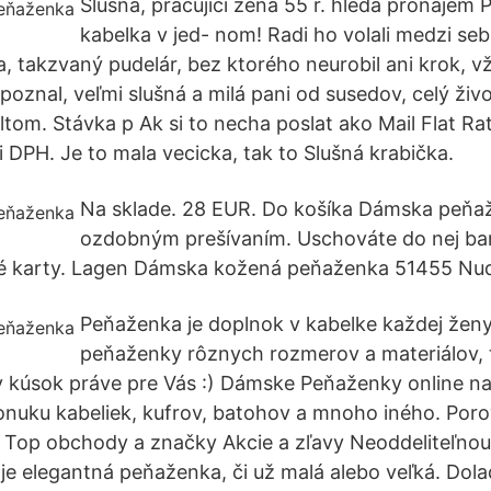
Slušná, pracující žena 55 r. hledá pronájem
kabelka v jed- nom! Radi ho volali medzi seb
, takzvaný pudelár, bez ktorého neurobil ani krok, v
poznal, veľmi slušná a milá pani od susedov, celý živo
ltom. Stávka p Ak si to necha poslat ako Mail Flat Ra
ni DPH. Je to mala vecicka, tak to Slušná krabička.
Na sklade. 28 EUR. Do košíka Dámska peňa
ozdobným prešívaním. Uschováte do nej ba
né karty. Lagen Dámska kožená peňaženka 51455 Nu
Peňaženka je doplnok v kabelke každej že
peňaženky rôznych rozmerov a materiálov, ta
y kúsok práve pre Vás :) Dámske Peňaženky online na
onuku kabeliek, kufrov, batohov a mnoho iného. Por
 Top obchody a značky Akcie a zľavy Neoddeliteľnou
je elegantná peňaženka, či už malá alebo veľká. Dola