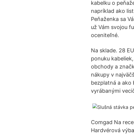
kabelku o peňaže
napríklad ako li
Peňaženka sa Vám
už Vám svojou fu
oceniteľné.
Na sklade. 28 EU
ponuku kabeliek,
obchody a značk
nákupy v najväčš
bezplatná a ako 
vyrábanými veci
Comgad Na recen
Hardvérová výbav