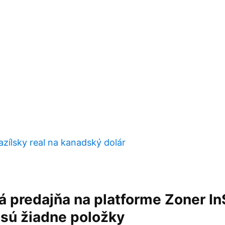
zílsky real na kanadský dolár
á predajňa na platforme Zoner In
 sú žiadne položky