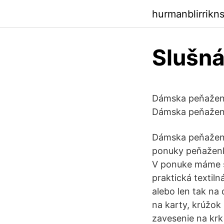
hurmanblirrikn
Slušná
Dámska peňaženka
Dámska peňaženk
Dámska peňaženka
ponuky peňaženk
V ponuke máme ši
praktická textil
alebo len tak na
na karty, krúžok
zavesenie na krk