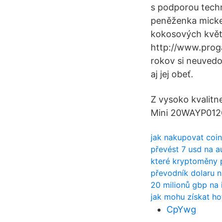
s podporou tech
peněženka mickey
kokosových květ
http://www.proga
rokov si neuvedo
aj jej obeť.
Z vysoko kvalitn
Mini 20WAYP012
jak nakupovat coi
převést 7 usd na a
které kryptoměny p
převodník dolaru n
20 milionů gbp na 
jak mohu získat ho
CpYwg