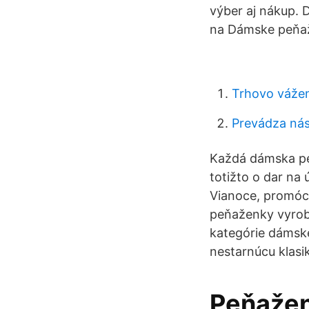
výber aj nákup. 
na Dámske peňa
Trhovo vážen
Prevádza nás
Každá dámska peň
totižto o dar na ú
Vianoce, promóc
peňaženky vyrobe
kategórie dámsk
nestarnúcu klasi
Peňažen