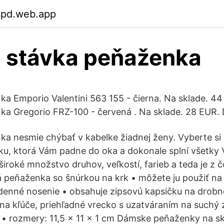
spd.web.app
 stávka peňaženka
 Emporio Valentini 563 155 - čierna. Na sklade. 44
a Gregorio FRZ-100 - červená . Na sklade. 28 EUR. 
 nesmie chýbať v kabelke žiadnej ženy. Vyberte si z
u, ktorá Vám padne do oka a dokonale splní všetky 
roké množstvo druhov, veľkostí, farieb a teda je z č
ná peňaženka so šnúrkou na krk • môžete ju použiť na 
 denné nosenie • obsahuje zipsovú kapsičku na drobn
 na kľúče, priehľadné vrecko s uzatváraním na suchý 
 • rozmery: 11,5 x 11 x 1 cm Dámske peňaženky na s