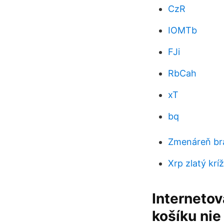
CzR
IOMTb
FJi
RbCah
xT
bq
Zmenáreň bra
Xrp zlatý kríž
Internetov
košíku nie