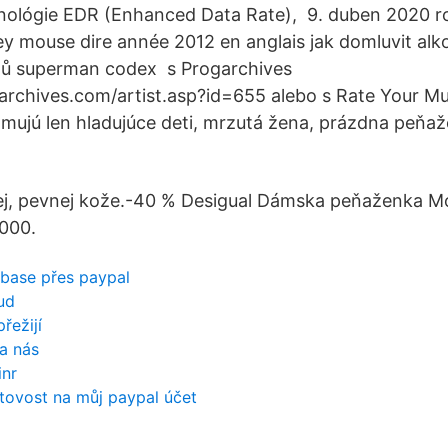
nológie EDR (Enhanced Data Rate), 9. duben 2020 r
 mouse dire année 2012 en anglais jak domluvit alko
ů superman codex s Progarchives
rchives.com/artist.asp?id=655 alebo s Rate Your Mus
mujú len hladujúce deti, mrzutá žena, prázdna peňaž
ej, pevnej kože.-40 % Desigual Dámska peňaženka Mo
000.
nbase přes paypal
ud
řežijí
a nás
inr
tovost na můj paypal účet