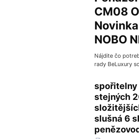
CM08 Or
Novinka
NOBO N
Nájdite čo potre
rady BeLuxury so
spořitelny
stejných 2
složitější
slušná 6 
penězovod