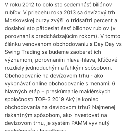
V roku 2012 to bolo sto sedemnásť biliónov
rubľov. V priebehu roka 2013 sa devízový trh
Moskovskej burzy zvýšil o tridsaťtri percent a
dosiahol sto päťdesiat šesť biliónov rubľov (v
porovnaní s predchádzajúcim rokom). V tomto
článku venovanom obchodovaniu s Day Day vs
Swing Trading sa budeme zaoberať ich
významom, porovnaním hlava-hlava, kľúčové
rozdiely jednoduchým a ľahkým spôsobom.
Obchodovanie na devízovom trhu - ako
vykonávať online obchodovanie s menami: 6
hlavných etáp + preskúmanie maklérskych
spoločností TOP-3 2019 Aký je koniec
obchodovania na devízovom trhu? Najmenej
riskantným spôsobom, ako investovať na
devízovom trhu, je systém PAMM vyvinutý
spoločnosťou InstaForex.