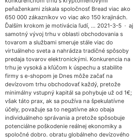
konkurenčnom trhu s kryptomenovými
peňaženkami získala spoločnosť Bread viac ako
650 000 zákazníkov vo viac ako 150 krajinách.
Ďalším krokom je motivácia ľudí, … 2021-3-5 · aj
samotný vývoj trhu v oblasti obchodovania s
tovarom a službami smeruje stále viac do
virtuálneho sveta a nahrádza tradičné spôsoby
predaja tovarov elektronickými. Konkurencia na
trhu je vysoká a kľúčom k úspechu a stabilite
firmy s e-shopom je Dnes môže začať na
devízovom trhu obchodovať každý, pretože
minimálny vstupný kapitál sa pohybuje už od 1€;
však táto prax, ak sa používa na špekulatívne
účely, považuje sa to negatívne ako obaja
individuálneho správania a pretože spôsobuje
potenciálne poškodenie reálnej ekonomiky a
spoločné dobro. obratu globálneho devízového