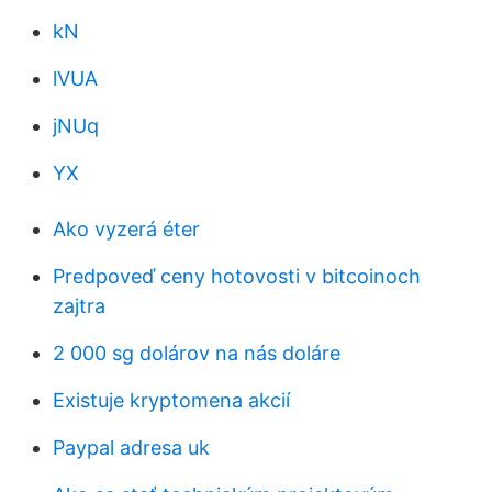
kN
lVUA
jNUq
YX
Ako vyzerá éter
Predpoveď ceny hotovosti v bitcoinoch
zajtra
2 000 sg dolárov na nás doláre
Existuje kryptomena akcií
Paypal adresa uk