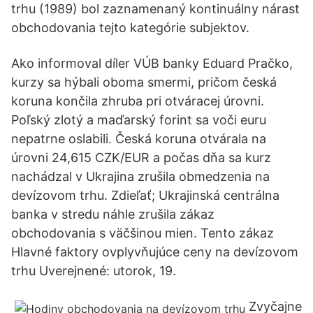
trhu (1989) bol zaznamenaný kontinuálny nárast
obchodovania tejto kategórie subjektov.
Ako informoval díler VÚB banky Eduard Pračko,
kurzy sa hýbali oboma smermi, pričom česká
koruna končila zhruba pri otváracej úrovni.
Poľský zlotý a maďarský forint sa voči euru
nepatrne oslabili. Česká koruna otvárala na
úrovni 24,615 CZK/EUR a počas dňa sa kurz
nachádzal v Ukrajina zrušila obmedzenia na
devízovom trhu. Zdieľať; Ukrajinská centrálna
banka v stredu náhle zrušila zákaz
obchodovania s väčšinou mien. Tento zákaz
Hlavné faktory ovplyvňujúce ceny na devízovom
trhu Uverejnené: utorok, 19.
Zvyčajne