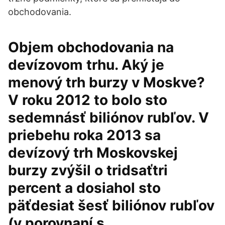
obchodovania.
Objem obchodovania na
devízovom trhu. Aký je
menový trh burzy v Moskve?
V roku 2012 to bolo sto
sedemnásť biliónov rubľov. V
priebehu roka 2013 sa
devízový trh Moskovskej
burzy zvýšil o tridsaťtri
percent a dosiahol sto
päťdesiat šesť biliónov rubľov
(v porovnaní s