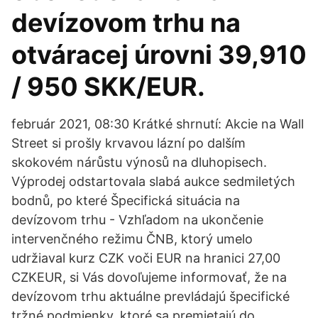
devízovom trhu na
otváracej úrovni 39,910
/ 950 SKK/EUR.
február 2021, 08:30 Krátké shrnutí: Akcie na Wall
Street si prošly krvavou lázní po dalším
skokovém nárůstu výnosů na dluhopisech.
Výprodej odstartovala slabá aukce sedmiletých
bodnů, po které Špecifická situácia na
devízovom trhu - Vzhľadom na ukončenie
intervenčného režimu ČNB, ktorý umelo
udržiaval kurz CZK voči EUR na hranici 27,00
CZKEUR, si Vás dovoľujeme informovať, že na
devízovom trhu aktuálne prevládajú špecifické
tržné podmienky, ktoré sa premietajú do