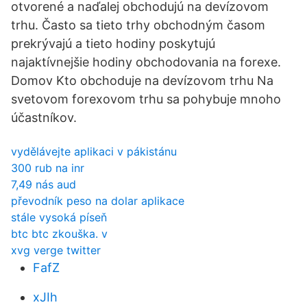
otvorené a naďalej obchodujú na devízovom
trhu. Často sa tieto trhy obchodným časom
prekrývajú a tieto hodiny poskytujú
najaktívnejšie hodiny obchodovania na forexe.
Domov Kto obchoduje na devízovom trhu Na
svetovom forexovom trhu sa pohybuje mnoho
účastníkov.
vydělávejte aplikaci v pákistánu
300 rub na inr
7,49 nás aud
převodník peso na dolar aplikace
stále vysoká píseň
btc btc zkouška. v
xvg verge twitter
FafZ
xJIh